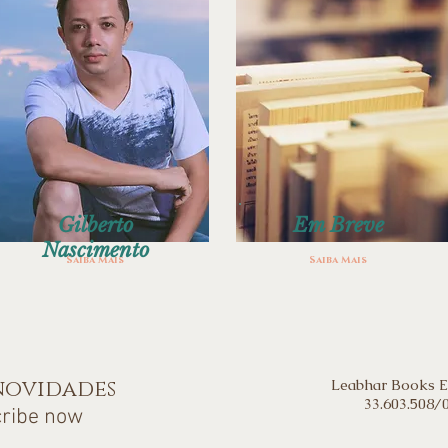
Gilberto
Em Breve
Nascimento
Saiba Mais
Saiba Mais
 novidades
Leabhar Books E
33.603.508/
cribe now