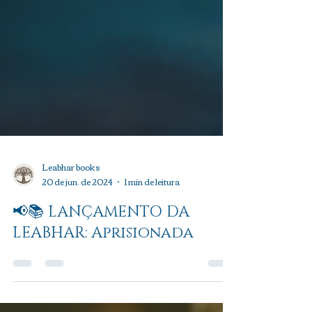
Leabhar books
20 de jun. de 2024
1 min de leitura
📢📚 LANÇAMENTO DA
LEABHAR: Aprisionada