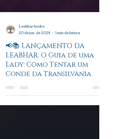
Leabhar books
20 de jun. de 2024
1 min de leitura
📢📚 LANÇAMENTO DA
LEABHAR: O Guia de uma
Lady: Como Tentar um
Conde da Transilvânia