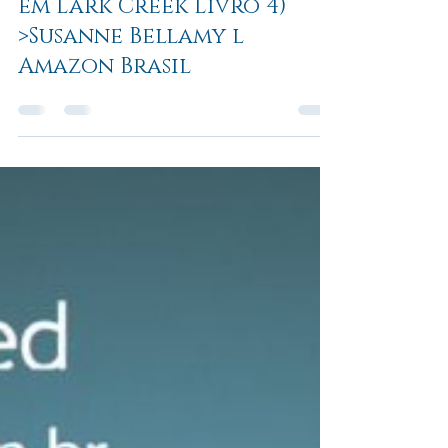
Leabhar books
29 de fev. de 2024
1 min de leitura
📢📚 LANÇAMENTO DA
LEABHAR: A Casa na
Montanha é um Lar (Lar
em Lark Creek Livro 4)
>Susanne Bellamy l
Amazon Brasil