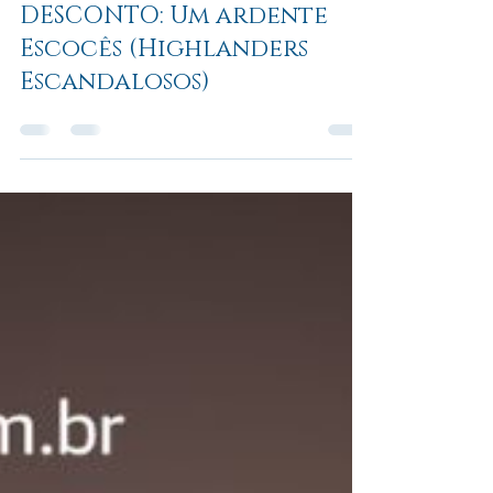
31 de mar. de 2024
1 min de leitura
📚 PRÉ-VENDA COM
DESCONTO: Um ardente
Escocês (Highlanders
Escandalosos)