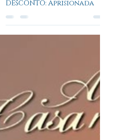
Leabhar books
4 de mar. de 2024
1 min de leitura
📚 PRÉ-VENDA COM
DESCONTO: Aprisionada