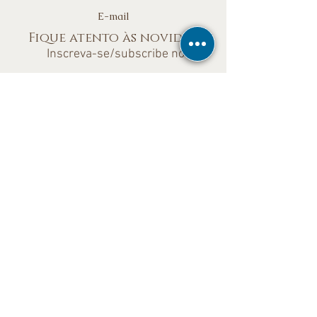
E-mail
Fique atento às novidades
Inscreva-se/subscribe now
Participar
Leabhar Books Editora Ltda
33.603.508/0001-33
Rua Sete de Setembro 1851 - Cj1
Nossas Redes Sociais
©
Todos os direitos
reservados
Leabhar Books®© Copyright