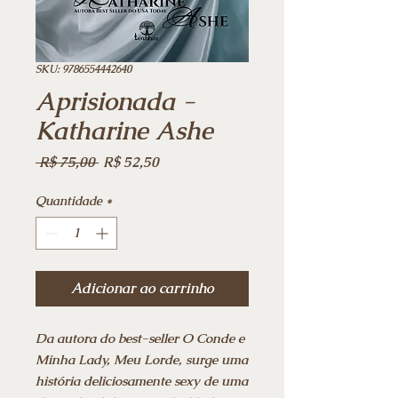
SKU: 9786554442640
Aprisionada -
Katharine Ashe
Preço
Preço
 R$ 75,00 
R$ 52,50
normal
promocional
Quantidade
*
Adicionar ao carrinho
Da autora do best-seller O Conde e
Minha Lady, Meu Lorde, surge uma
história deliciosamente sexy de uma