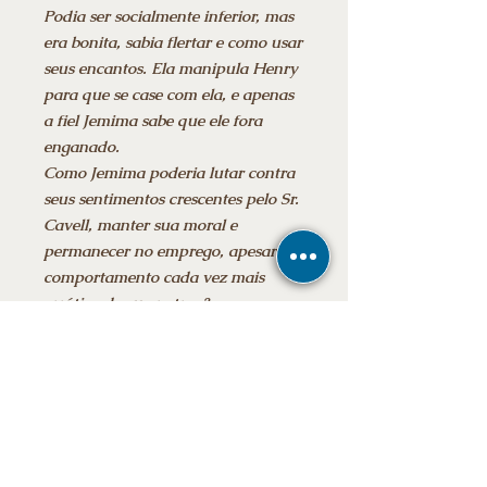
Podia ser socialmente inferior, mas
era bonita, sabia flertar e como usar
seus encantos. Ela manipula Henry
para que se case com ela, e apenas
a fiel Jemima sabe que ele fora
enganado.
Como Jemima poderia lutar contra
seus sentimentos crescentes pelo Sr.
Cavell, manter sua moral e
permanecer no emprego, apesar do
comportamento cada vez mais
errático de sua patroa?
Informações adicionais:
Data da publicação: ‎ 23 julho 2019
Edição: ‎ 1ª
Idioma: ‎ Português
Número de páginas: ‎ 208 páginas
E-mail