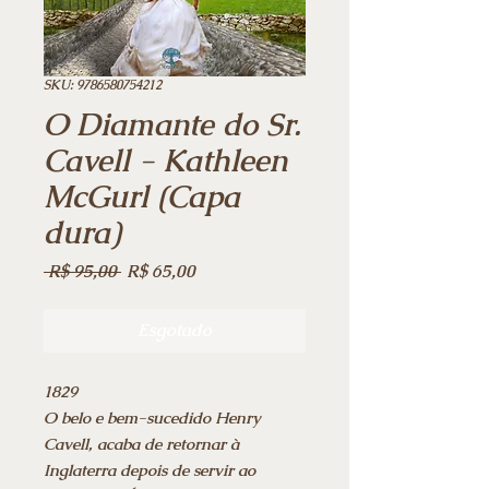
SKU: 9786580754212
O Diamante do Sr.
Cavell - Kathleen
McGurl (Capa
dura)
Preço
Preço
 R$ 95,00 
R$ 65,00
normal
promocional
Esgotado
1829
O belo e bem-sucedido Henry
Cavell, acaba de retornar à
Inglaterra depois de servir ao