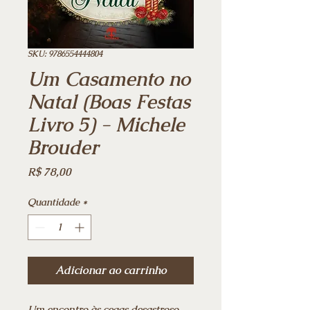
SKU: 9786554444804
Um Casamento no
Natal (Boas Festas
Livro 5) - Michele
Brouder
Preço
R$ 78,00
Quantidade
*
Adicionar ao carrinho
Um encontro às cegas desastroso