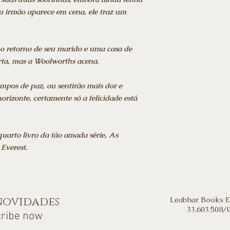
u irmão aparece em cena, ele traz um
o retorno de seu marido e uma casa de
rta, mas a Woolworths acena.
pos de paz, ou sentirão mais dor e
rizonte, certamente só a felicidade está
uarto livro da tão amada série, As
Everest.
 novidades
Leabhar Books E
33.603.508/
cribe now