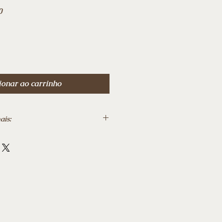
Preço
0
promocional
ionar ao carrinho
ais:
 ‎ 19 agosto 2023
‎356
o o Brasil