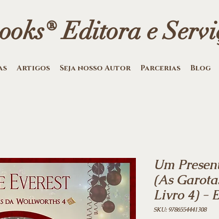
oks® Editora e Serviç
as
Artigos
Seja nosso Autor
Parcerias
Blog
Um Presen
(As Garota
Livro 4) - 
SKU: 9786554441308